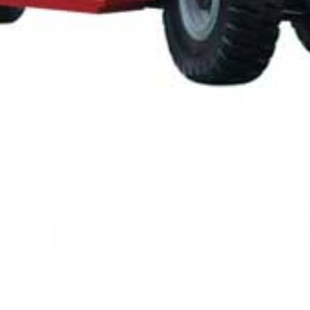
Teleskopstapler24
Bundesweit vermieten wir zusammen mit starken
Kompetenzpartnern, in den unterschiedlichsten
Branchen zentral, Drehbare- und Schwerlast-
Teleskopstapler.
Über 30 Jahre Markterfahrung!