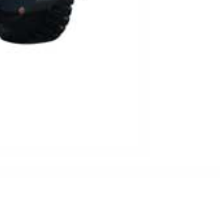
Kontaktdaten
13125 Berlin
0800 - 3939800
+49 (0) 30 - 76 88 77 61
info@teleskopstapler24.de